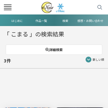
ヘ
はじめに
作品一覧
検索
感想・お問い合わせ
ッ
「
こまる
」の検索結果
ダ
ー
詳細検索
中
3件
新しい順
央
メ
ニ
ュ
ー