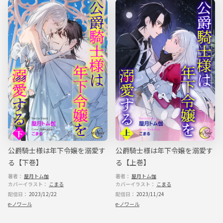
公爵騎士様は年下令嬢を溺愛す
公爵騎士様は年下令嬢を溺愛す
る【下巻】
る【上巻】
著者：
屋月トム伽
著者：
屋月トム伽
カバーイラスト：
こまる
カバーイラスト：
こまる
配信日：
2023/12/22
配信日：
2023/11/24
e-ノワール
e-ノワール