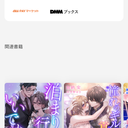
名札で確認したとおり、その人は紛れもなく北見さんだった。
北見さんは五階に勤務なのに、いつも階段を使っている。一階から上がる
ときだけじゃなくて、今みたいに、上の階から下りてくるときも。健康志
向？ 意識が高い？ はたまたエレベーターの狭い空間が苦手だったり？
機会があればその理由を尋ねてみたい気もするけど、なかなかそんな機会は
ないままだ。
踊り場で立ち止まってしまった私たちの横を、他の社員が通り過ぎる。追
い抜かれて、ふたりきりになったところで。北見さんはぽつりとつぶやく。
「ひっくり返ってる」
そして彼は私の名札に手を伸ばした。視線を向けたら、たしかに私の名札
関連書籍
は裏返って、真っ白だった。
紐の向きなのか、金具のせいなのか。私の名札はよく裏返っている。名札
のメインの役割は、自分が何者かを示すこと。だから表に名前が来ないと意
味がない。
そしてそのことを北見さんに指摘されるのはこれが初めてではない。なん
のかんのと会うたびに、私は彼に名札を直されている気がする。
北見さんはくるりと、私の名札を表に向けた。『土江紅美』が彼に向き直
る。
彼の名札の名前、『北見泉』はまっすぐ表を向いている。彼の背筋もまっ
すぐで、とても姿勢がいい。そして彼の視線も私をまっすぐ撃ち抜くから、
ドキドキしてしまうのは、仕方ないことだと思ってる。
私の名札を直したら、彼は満足そうに階段を下りて行く。私は遠ざかる足
音に、自分の鼓動が重なるのを感じながら、再び階段を上る。
それは階段ですれ違った、ごくわずかな時間のできごと。その短い時間
に、北見さんは朝の挨拶と、名札回しと、いい笑顔を同時にこなして行っ
た。マルチタスクができすぎる。
彼は社内でも人望を集める、いわゆる仕事のできる人だ。そしてとても親
切。ふつう、誰かの名札がひっくり返ってたって、わざわざ教えてくれない