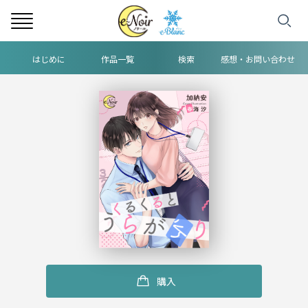
はじめに
作品一覧
検索
感想・お問い合わせ
ヘ
ッ
ダ
ー
中
央
メ
ニ
購入
ュ