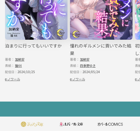
よね。視野が広くて、よく気がつく。あと顔がいい。個人的な感想だけどす
ごくいい。北見さんの特徴を挙げてみたら、良いことばかり。悪いことはひ
とつも思いつかない。
でも欠点のない人なんていないはず。北見さんにだって悪いところ、弱
点、裏側があるはずだ。
裏側裏側……北見さんの裏側かあ。
それは知りたくないような、でもやっぱり知りたいような。
そんなことを考えているうちに、私は三階の自分の部署に到着していた。
と
泊まりに行ってもいいですか
憧れのギルメンに貢いでみた結
初
「おはようございます」
果
し
先に出勤している皆に挨拶しながら席に着く。
裏側といえばどうしていつも、私の名札は裏返ってしまうんだろう。考え
著者：
加納安
著者：
加納安
著
か
ながら、名札を外してみた。何度か向きを入れ替えながら、首からかけ直し
表紙：
猫44
表紙：
四季野ゆき
表
てみる。
配信日：
2024/10/25
配信日：
2024/05/24
配
こっち向きだとこうなるね。紐がねじれたりもしてないし。きちんと名札
の金具は真ん中にあって、ぐらぐら傾いたりもしていない。
e-ノワール
e-ノワール
e-
「紅美ちゃん、どうかした？」
私の行動に気づき、隣の席の先輩がのぞきこんできた。
私は困り顔のまま、名札を示して見せる。
「私、名札がよく裏返るんです」
そういえばと思って、私は先輩の胸元を見た。彼女はシャツの胸ポケット
フ
に、名札をクリップで留めている。
「先輩、紐付けてないんですね」
ッ
私の言葉に、先輩は目を瞬かせ、それから少し首を傾けた。
「すっごい肩が凝るから。ペンダントとかもダメ。苦手」
タ
たしかに、入社してかれこれ半年一緒にいるけど、先輩が首から何かをぶ
ら下げてるのは記憶にない。
私は先輩の胸を……正しくは、そこに留められた名札を目を細めて観察し