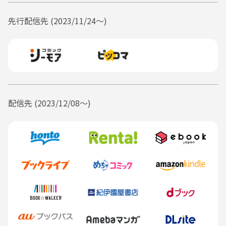
それは入社後まもなく、先輩から教わった言葉。必ず名札を付けましょ
う、という社内ルールを、社員の皆はできる限り守っている。なので私も先
先行配信先 (2023/11/24〜)
輩たちに倣い、首には紐付きの吊り下げ名札。社名と所属部署と名前の記入
されたカード――ごく普通の名刺用紙に社内のプリンターで印刷されたもの――が挟
まっているこの名札が、社内では必須のアイテムだ。
朝、会社のビルに入ったら。エレベーター待ちの列に挨拶をしつつ、まっ
すぐ向かうのはその横の階段。混雑緩和のために二階と三階勤務の人は階段
を使いましょう、の、これまた先輩から教えられた言葉を守り、私はせっせ
と階段を上る。
階段上って、踊り場。それを曲がってまた階段。二階のフロアをスルーし
て、次の階段。そして踊り場に差し掛かったところで、上の階から誰かが下
配信先 (2023/12/08〜)
りてくる気配。
階段の幅は余裕で人がすれ違える広さだけど。右か左かに避けなくてはぶ
つかってしまう。
右にする？ 左にする？
こういうときはさっさと動かないと、向かってくる人にも迷惑。ああほ
ら、結局判断が遅くなって、踊り場でお見合いすることになる。
私のせいで立ち止まらせてしまった人に、通せんぼしたことを謝ろうと視
線を動かす。足元から、ゆっくり上へ。
――『北見泉』、その人の胸に揺れている名札の名前を見て、私は「あ」と小
さく声を漏らす。
「土江さん、おはよう」
私の謝罪より先に、聞こえた朝の挨拶は穏やかだった。進行方向をふさが
れたことを、怒っても困ってもいない声色に、私は安堵する。
「おはようございます」
挨拶を返し、視線を名札から、さらに上。目が合えば、まるで私が顔を上
げるのを待っていたかのように、彼が微笑む。