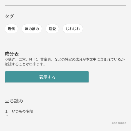
タグ
現代
ほのぼの
溺愛
じれじれ
成分表
♡喘ぎ、二穴、NTR、非童貞、などの特定の成分が本文中に含まれているか
確認することが出来ます。
表示する
立ち読み
１：いつもの階段
see more
名札なき者は不審者と思え。