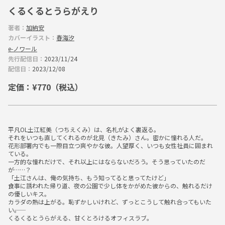
くるくるとうらがえり
ー
著者：
加納安
カバーイラスト：
春海汐
e-ノワール
先行配信日：
2023/11/24
配信日：
2023/12/08
定価：¥770（税込）
平凡OL土江紅美（つちえくみ）は、名札がよく裏返る。
それをいつも直してくれるのが北見（きたみ）さん。密かに憧れる人だ。
花形部署内でも一際目立つ爽やかな彼。人望厚く、いつも女性社員に囲まれ
ている。
一方的な憧れだけで、それ以上にはならないだろう。そう思っていたのだ
が……？
「土江さんは、俺の気持ち、もう知ってると思ってたけど」
食事に誘われた帰り道、夜の公園で少し体をかがめた彼からの、触れるだけ
の優しいキス。
カラダの熱は上がる。恥ずかしいけれど、ずっとこうして触れ合ってもいた
い――。
くるくるとうらがえる、甘くとろけるオフィスラブ。