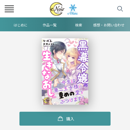
はじめに
作品一覧
検索
感想・お問い合わせ
ヘ
ッ
ダ
ー
中
央
メ
ニ
購入
ュ