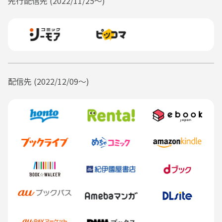
先行配信先 (2022/11/25〜)
そんな笑みを見せる私に対して、貴方は声を荒げた。
「笑うな……笑うな……君は、シェリル君は死ぬんだぞ！？」
その言葉に、私はなぜ私を殺すために体を剣で貫いた貴方がそんなに声を
荒げるのだろうかと不思議に思う。
けれど、怒っているのか。
私は貴方に怒ってほしかったわけではないのに。
笑ってほしかったのに。
王座など、いらなかったのか。
なら、私は本当に不要なことばかりをしたのだろうなと自嘲してしまう。
第二王子である貴方とは政略結婚。
配信先 (2022/12/09〜)
貴方は私に笑いかけてくれたことなどなく、だけど私は、貴方に笑ってほ
しかった。
お父様からは、貴方は王座に就きたいのだと言われていたから、王座に就
かせてあげられたらきっと笑ってくれると思った。
貴方に私はただ、笑ってほしかった。
「……ごめ……ん、なさい」
愛していたの。
私は、貴方を、愛していた。
いえ、違うわ。
愛しているの。
貴方に剣で貫かれ、死ぬと分かっている今ですら、貴方が愛おしくて、貴
方に愛されたくて、そして、貴方に、笑ってほしい。
私がこれまで選んできたことは、きっとすべて間違っていたのだ。
愛していたから、貴方の願いを叶えたくて、平和な国にヒビを入れてしま
った。
貴方を王座に就けるために、悪の道へと足を踏み入れてしまった。
お金を使い、貴方の味方を増やそうと画策し、秘密裏に貴方のお兄様であ
るジョージ王太子殿下をその座から引きずり降ろそうとした。