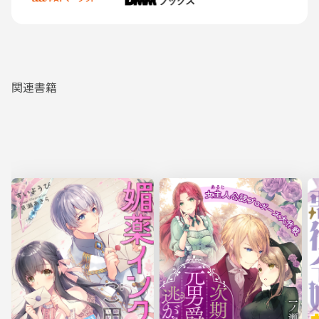
すべてがきっといけなかった。
貴方は望んでいなかったのね。
「王座など……欲しくなかった？」
ひゅーひゅーという息が漏れる。
そう尋ねると、私の手を貴方が握るのが分かった。
「そんなもの……欲したことなど、一度たりともない……俺が、俺が欲しかっ
たのは……」
なんだ。そうだったの。
関連書籍
貴方が望んでいると思っていたなんて私たちはどれだけ会話をしてこなか
ったのかしら。
そうね。
会話してこなかった。
貴方に嫌われるのが怖くって、私は何もあなたには言えなくなった。
私の愛が重すぎるのを自覚していたから、貴方に愛をぶつけて、嫌われる
のが怖かったのよ。
本当に、バカよね。
息をするのが苦しい。
血が抜けて、体を動かすことはもうできない。
不意に、顔に何かがぽたりと落ちてくるのを感じて、私は何かしらと朦朧
としながら考える。
あぁ、もうすぐ終わりだ。
自分の死が間近に感じられて、私はどうにか口を開いた。
「……笑って……ほしかっただけなの」
これだけは伝えたかった。
私は、貴方に笑っていてほしかった。
だから。
私が死んだ後、どうか貴方が笑って暮らせますように。
本当に私はバカなのよ。