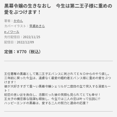
黒幕令嬢の生きなおし 今生は第二王子様に重めの
ー
愛をぶつけます！
著者：
かのん
カバーイラスト：
早瀬あきら
e-ノワール
先行配信日：
2022/11/25
配信日：
2022/12/09
定価：¥770（税込）
王位簒奪の黒幕として第二王子エバンスに刺されてＥＮＤ――からのやり直し。
三年前に戻った今生は、遠慮なく最愛の婚約者エバンス様に重めの愛をぶつ
けます！
彼が大好きすぎて重～い黒幕令嬢シェリルが二度目の生で突入する溺愛ルー
ト！
初恋の思い出を告白し、念願だった彼の笑顔も見られてとても幸せ！
王太子の横恋慕な陰謀も頓挫し、今生では二人の恋は叶って伝説に!?
ハッピーエンドの黒幕は、愛する二人の努力と運命の応援？