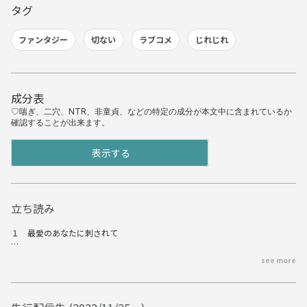
タグ
ファンタジー
切ない
ラブコメ
じれじれ
成分表
♡喘ぎ、二穴、NTR、非童貞、などの特定の成分が本文中に含まれているか
確認することが出来ます。
表示する
立ち読み
１ 最愛のあなたに刺されて
冷たい大理石の床に倒れた私は、自分の体から血が溢れ出てくる感覚に、
see more
死ぬのだなということを悟っていた。
「どうしてだ……俺は、王座など望んでいなかった！」
目はもう見えない。
聞こえてくる貴方の声に、私はただ笑みを浮かべたまま呼吸を繰り返す。