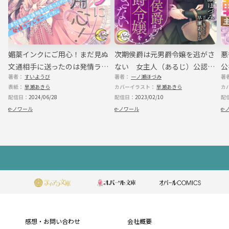
殺されたとしても、貴方を愛しているんだから。
２ 二度目の生は溺愛ルート？
不意に、世界が明るくなるのを感じた。
天国？
いいえ。私が行くのは地獄のはずよ。
と
媚薬インクにご用心！まだ見ぬ
次期侯爵は元男爵令嬢を逃がさ
悪
『本当に僕の愛し子は、おばかさんだね。君はこの世界の黒幕ポジションじ
文通相手に送ったのは発情ラブ
ない 女主人（あるじ）公認プ
公
ゃないんだよ？』
可愛らしい少年のような少女のような声が響いて聞こえた。
著者：
すいようび
著者：
一ノ瀬ほづみ
著
レターでした。
ロポーズ大作戦
『一度だけチャンスをあげる。だから、今度は黒幕になんてならず、ちゃん
表紙：
早瀬あきら
カバーイラスト：
早瀬あきら
カ
と、まっすぐに気持ちを伝えなよ。はぁ本当に人間って難しい。役割を配分
配信日：
2024/06/28
配信日：
2023/02/10
配
しているのに、思うようになんて全然動かないんだから』
チャンス？
e-ノワール
e-ノワール
e-
私はゆっくりと瞼を開いた。
『僕の愛し子は本当に、世話が焼けるよ。じゃあ、今度こそ溺愛ルート、頑
張ってね』
溺愛ルート？
私はぱちくりと、目の前に見える天井を見つめた。
フ
「溺愛、ルート？」
そう呟きながら、体を起こした私は、見慣れた部屋に自分がいること、そ
ッ
して先ほどまで血だらけで体にも穴が空いていたはずなのに、それがなくな
っていることに気がついた。
タ
「あら？ あら？」
私は起き上がり、部屋の中を一周してから、鏡の前で足を止めた。
「あら？ まぁ。まぁまぁまぁ！」
ー
髪の毛が長い。
感想・お問い合わせ
会社概要
確か三年前に切ったはずだけれどと思うが、髪の毛を触ってみればやはり