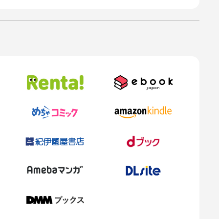
のかと思って」
びっくりしただけだ。
える睦言のように聞こえたらしい。普段は感情の薄い目元がふっとなごむ。
したばかりの綿入れの布団を被って横になった。
たりしない」
にを言われたのかわからなかった。
には自信がある。聞き間違いなんてしたことがない。それでも皓月にしては
ら、自慢の耳を疑ってしまった。
情に埋め尽くされ、桃花は幸福なため息をこぼした。大好きな皓月の腕に抱
ごろ寝をするなんて、なんとしあわせな朝だろう。
庵から都へと続く道をすっかり覆い隠してしまった。その道を歩いて皓月が
の日課だが、あまりにも雪が深すぎて昨日より外出できずにいる。
た薬草の整理をすると言っていたのに、桃花を抱いて横になったまま起き出
な彼の指先は、腕の中にいるつがいの衣の合わせ目から差し入れられ、柔ら
震わせ、桃花は儚く声を上げた。皓月の手がまるで慈しむように、やわやわ
なつがいに触れられているという事実が、うさぎ獣人の脆い理性を溶かして
に首を横に振った。
炭が灰になり震えていたはずの桃花は、つがいのほのかな温もりと彼が与え
らせていた。
紅潮させて身悶える。
厳しい冬が広がっている。