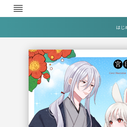
はじ
ヘ
ッ
ダ
ー
中
央
メ
ニ