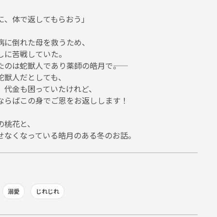
に、体で返してもらおう」
病に倒れた母を救うため、
しに苦戦していた。
のは蛇獣人であり薬師の皓月で――。
蛇獣人だとしても、
。代金も困っていたけれど、
ならばこの身でご恩をお返しします！
の桃花と、
せなくなっている皓月のある冬のお話。
溺愛
じれじれ