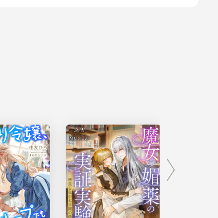
しあわせなうさぎ獣人はつがいに愛されて悦びに溺れた。ふたりで一緒にい
感じる。
。
て伝える。
手が一瞬止まり、すぐにまた、これまで以上の熱心さで、己のつがいを愛し
。
に額を擦りつけんばかりに土下座をしている娘がいた。
い分は、働いて、絶対に持ってきます！ だからどうか、桜病のお薬を売っ
の下、娘の声が悲痛に響く。
、痛々しいほどに痩せた体。
ることなく、必死に、祈るような面持ちで声を張り上げる娘には、ふわふわ
。
い、うさぎ獣人の特徴だ。
薬はやれんと言っとるだろう。おまけに桜病の薬だと？ あんなに高価な薬
いる。あんまりしつこいと、警邏に引き渡すぞ！」
の主人である狸の獣人だった。
問屋街の会合に出かけるところを引き留められて気が立っている。奉公人が