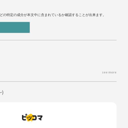
などの特定の成分が本文中に含まれているか確認することが出来ます。
see more
目を覚ました桃花は、隣にいるはずの気配がないことに気づいて慌てて飛び
〜)
寒がるだろうと、火桶に炭を足して戻ってきた皓月だ。
花の顔を覗きこんだ。
、鋭いまなざしの紅い瞳を持つ彼は、男性にしては端正で美しい顔立ちをし
だったが、まるっきり子供扱いな問いかけを思い出して、ぶんぶんと首を横