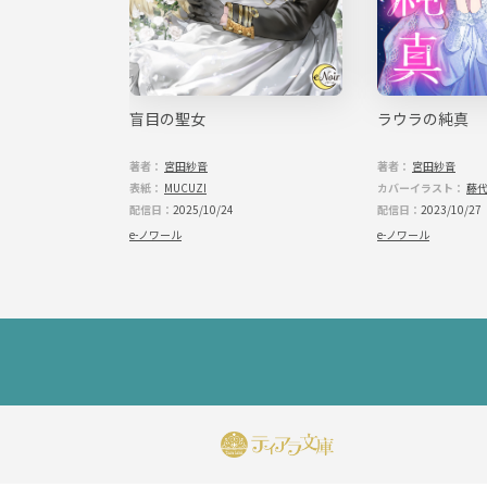
た年下副団長が
盲目の聖女
ラウラの純真
てだなんて聞い
著者：
宮田紗音
著者：
宮田紗音
表紙：
MUCUZI
カバーイラスト：
藤
配信日：
2025/10/24
配信日：
2023/10/27
e-ノワール
e-ノワール
フ
ッ
タ
ー