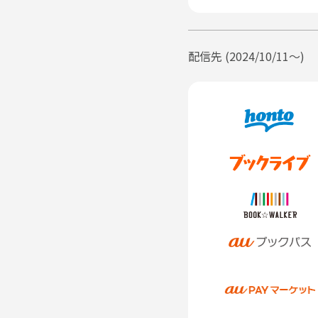
に振った。
「皓月様が、いなくなっちゃった
目が覚めたときに気配がなくて、
けれど男には、寂しかったと甘
彼は桃花を抱き寄せると、新しく
配信先 (2024/10/11〜)
「……つがいの傍からいなくなっ
あまりにも甘い声に、一瞬、な
うさぎ獣人の桃花は、耳の良さ
めずらしい、甘い甘い声だったか
胸の奥がくすぐったいような感
きしめられ、一緒に布団を被って
数日前から降り続く雪は、皓月の
調合した薬を届けに行くのが桃花
そして皓月も、今日は乾燥させ
す気配がない。それどころか不埒
かな肌をそっと探りはじめた。
「ぁ……」
繊細な指の動きにぞくぞくと体を
と胸を揉んでいる。
忍び寄る甘やかな快感と大好き
いく。
「寒くはないか？」
やさしい声で尋ねられて、即座
寒さ厳しい冬の日の朝。火桶の
てくれる快楽に、すっかり肌を熱
「だいじょうぶ、ぁ……あっ」
愛撫の手に身を委ね、白い肌を
外は一面の銀世界。寒空の下、