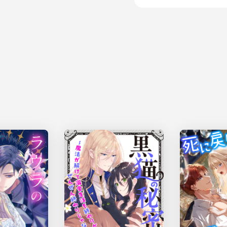
けれど暖められた部屋の中で、
ると、すべてが満ち足りたように
これ以上の幸福があるだろうか
「皓月さま……だいすき」
込み上げる気持ちを、言葉にし
可愛らしい告白をされた皓月の
始めた。
第一章
都でも有数の規模を誇る薬問屋
往来の多いその店の前で、地面
「お願いですっ……お金が足らな
てくださいっ」
夏の終り。澄み渡った縹色の空
ツギハギだらけの粗末な着物と
物見高い通行人の視線を気にす
と毛が生えた長い耳があった。
そして、血色を映す真っ赤な瞳
この国ではさしてめずらしくな
「うるさいっ！ 金の無い者には
を、ただ同然でやる馬鹿がどこに
娘の目の前にいるのは、薬問屋
立派な身なりをして、ちょうど