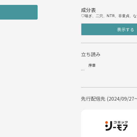
成分表
♡喘ぎ、二穴、NTR、非童貞、
表示する
立ち読み
序章
しんしんと雪が降る。
体の芯から冷えるような寒さで
起きた。
先行配信先 (2024/09/27
「皓月様っ」
「どうした？」
返事はすぐにあった。
雪の日の朝、隣で眠るつがいが
彼は布団の端に膝をつくと、桃
「怖い夢でも見たのか？」
厳冬に輝く月のような銀色の髪と
ている。その美貌に見とれた桃花