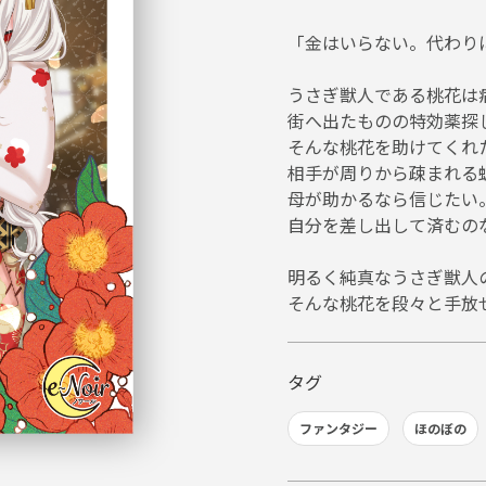
「金はいらない。代わり
うさぎ獣人である桃花は
街へ出たものの特効薬探
そんな桃花を助けてくれた
相手が周りから疎まれる
母が助かるなら信じたい
自分を差し出して済むの
明るく純真なうさぎ獣人
そんな桃花を段々と手放
タグ
ファンタジー
ほのぼの