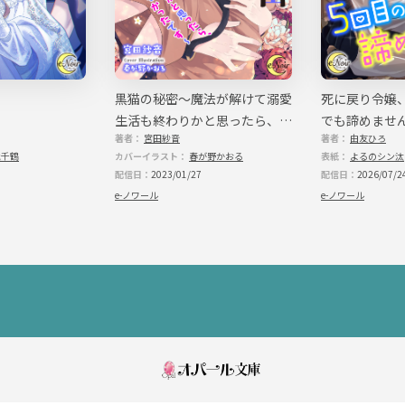
どかそうとしても、うさぎの娘は
「お願いします、お薬がないと母
「知らん。儂には関係ないことだ
強い力で肩を蹴られて、娘はこ
狸の獣人はなおもひどい悪態を
大きな薬問屋の主人であるから
邪魔をする貧乏娘に辟易していた
黒猫の秘密～魔法が解けて溺愛
死に戻り令嬢
一方、手と膝を擦り傷だらけに
生活も終わりかと思ったら、ぜ
でも諦めませ
狸の旦那が正しいことは、娘も
お金がなければ薬は買えない。
著者：
宮田紗音
著者：
由友ひろ
んぜん終わりじゃなかったです
たい。だけど貧しいうさぎ獣人に
代千鶴
カバーイラスト：
春が野かおる
表紙：
よるのシン汰
～
堂々巡りだ。それでも、娘は貧し
配信日：
2023/01/27
配信日：
2026/07/2
大好きな母とまだ幼い弟妹たち
は正論だ。かくなる上はなんとか
e-ノワール
e-ノワール
娘の目の前に、長い影が差した
「おい」
艶やかな銀色の髪と紅い瞳。
見上げた先にいたのは、誰もが
粗末な灰色の衣を着て色落ちし
ない。ため息が出るほどきれいな
しかし、娘にとっては彼の美し
芍薬を模した花紋――この国の薬
年も、母を救う薬を扱っているの
薬があれば母は助かる。
でも、お金がないのは変わらな
娘の瞳にわずかな希望と、そし
「……薬がいるのか？」
まるで氷を散らすように冷やや