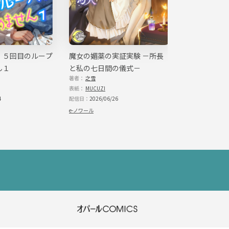
這いつくばって動こうとしないのだ。
様が……っ」
。ええい、そこをどけっ！」
ろんとひっくり返る。
つくと、奉公人と共に娘の脇をすり抜けていった。
、このような事態にも慣れきっているのだ。道理の通らぬことを喚き立て、
。
、５回目のループ
魔女の媚薬の実証実験 －所長
思いを寄せて
して起き上がった娘は、真紅の瞳に涙をにじませた。
ん１
と私の七日間の儀式－
わたしの胸目
よくよく承知している。
けれど、薬が買えなければ病にかかった母親が助からない。大切な母を助け
著者：
之雪
著者：
今泉香耶
ていません！
はお金がない。
表紙：
MUCUZI
表紙：
四季野ゆき
くとも愚かではなかった。
4
配信日：
2026/06/26
配信日：
2026/05/
の顔が頭にちらついてひどい無理を言ってしまったが、狸の旦那が言うこと
お金を工面しようと、思いを新たにしたとき。
e-ノワール
e-ノワール
。
はっと息を呑むほどの美しい青年だった。
た藍の帯を締めているが、衣は襤褸でも青年の美しさは少しも損なわれてい
人だ。
さより、その背に背負う大きな風呂敷包みのほうが重要だった。
屋を表わす紋様が、青年の風呂敷に印されていた。つまりは目の前の美しい青
かもしれない。
い。
て現実を映す絶望が交互にちらついた。
かな声だが、娘にとっては天の恵みのように聞こえた。