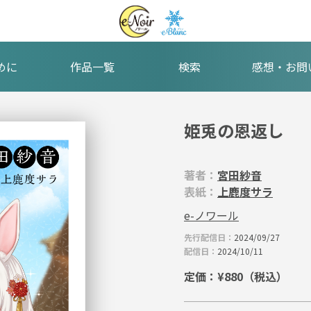
めに
作品一覧
検索
感想・お問
姫兎の恩返し
著者：
宮田紗音
表紙：
上鹿度サラ
e-ノワール
先行配信日：
2024/09/27
配信日：
2024/10/11
定価：¥880（税込）